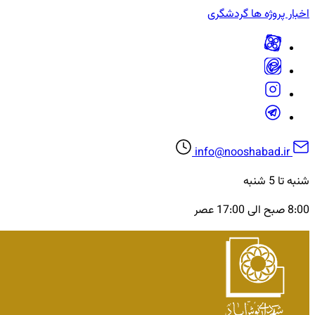
اخبار
پروژه ها
گردشگری
info@nooshabad.ir
شنبه تا 5 شنبه
8:00 صبح الی 17:00 عصر