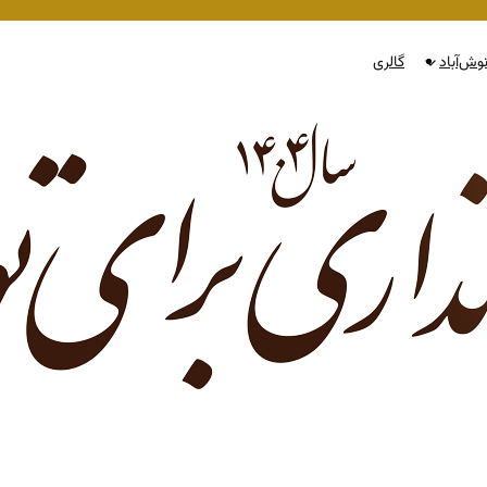
وش‌آباد
گالری