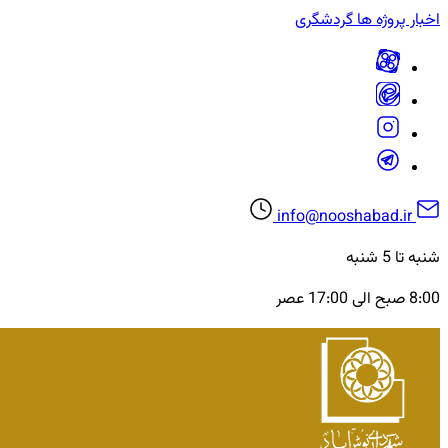
اخبار
پروژه ها
گردشگری
info@nooshabad.ir
شنبه تا 5 شنبه
8:00 صبح الی 17:00 عصر