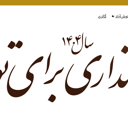
وش‌آباد
گالری