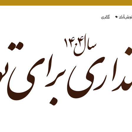
وش‌آباد
گالری