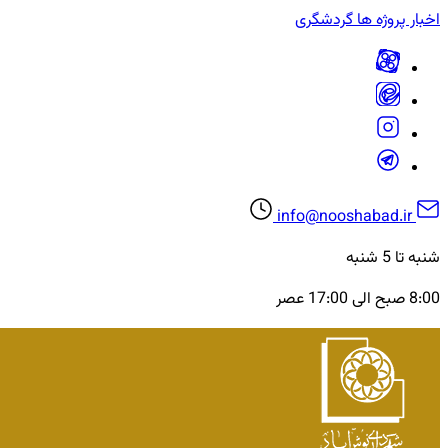
اخبار
پروژه ها
گردشگری
info@nooshabad.ir
شنبه تا 5 شنبه
8:00 صبح الی 17:00 عصر