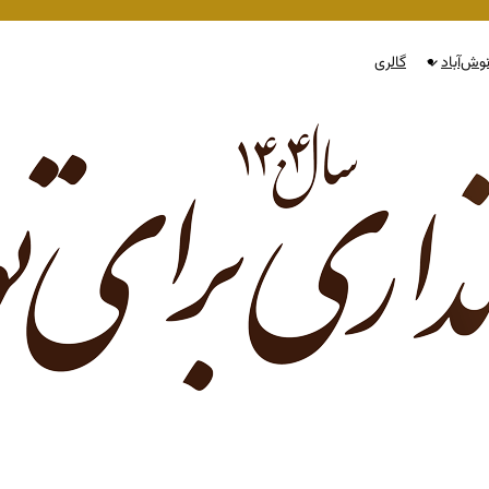
وش‌آباد
گالری