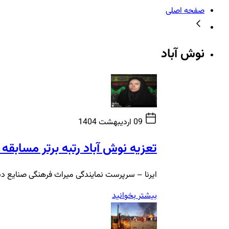
صفحه اصلی
نوش آباد
09 اردیبهشت 1404
تعزیه نوش آباد رتبه برتر مسابقه
ایرنا – سرپرست نمایندگی میراث فرهنگی صنایع دست
بیشتر بخوانید