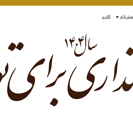
وش‌آباد
گالری