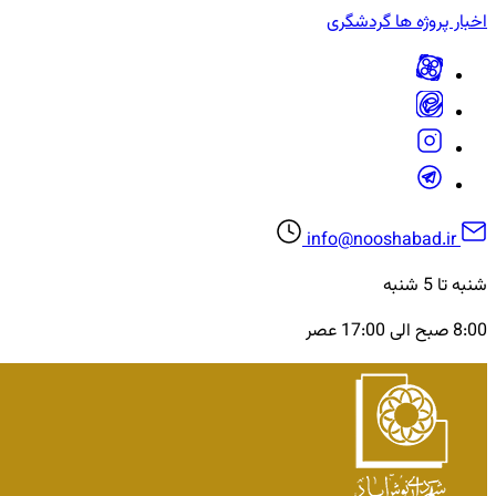
اخبار
پروژه ها
گردشگری
info@nooshabad.ir
شنبه تا 5 شنبه
8:00 صبح الی 17:00 عصر