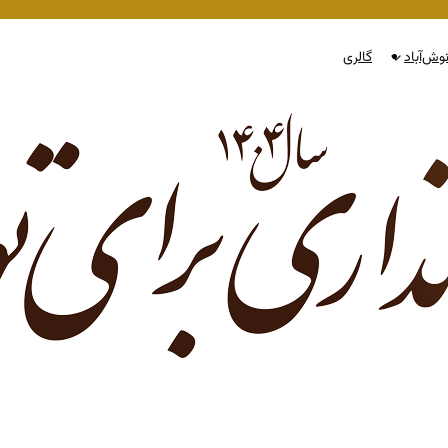
وش‌آباد
گالری