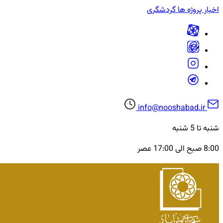
اخبار
پروژه ها
گردشگری
info@nooshabad.ir
شنبه تا 5 شنبه
8:00 صبح الی 17:00 عصر