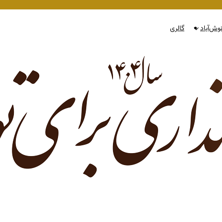
وش‌آباد
گالری