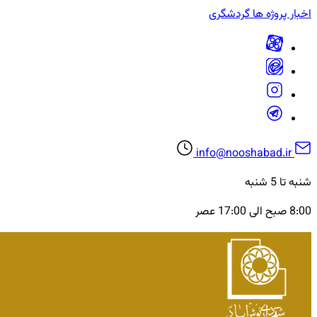
اخبار
پروژه ها
گردشگری
info@nooshabad.ir
شنبه تا 5 شنبه
8:00 صبح الی 17:00 عصر