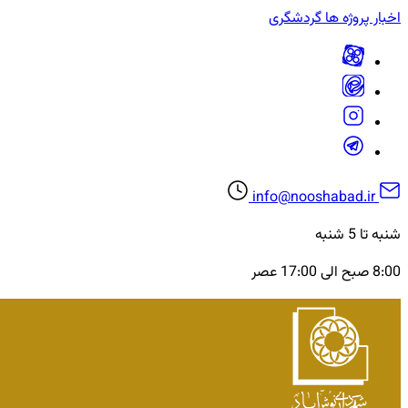
اخبار
پروژه ها
گردشگری
info@nooshabad.ir
شنبه تا 5 شنبه
8:00 صبح الی 17:00 عصر