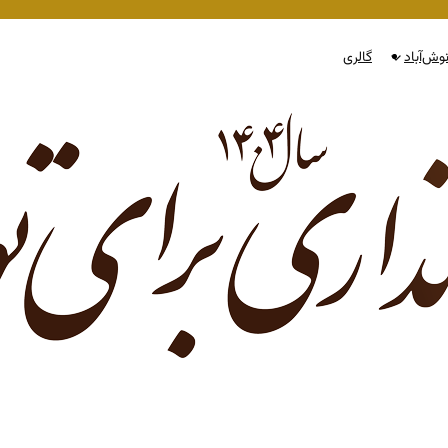
وش‌آباد
گالری