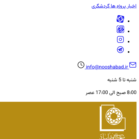
اخبار
پروژه ها
گردشگری
info@nooshabad.ir
شنبه تا 5 شنبه
8:00 صبح الی 17:00 عصر