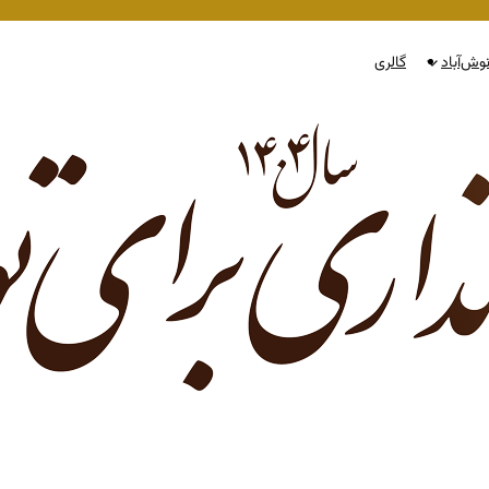
وش‌آباد
گالری