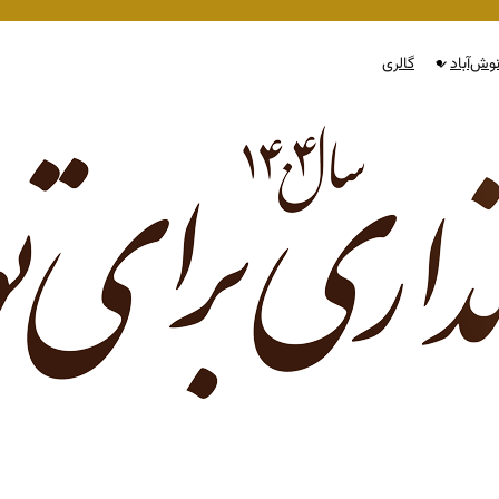
وش‌آباد
گالری