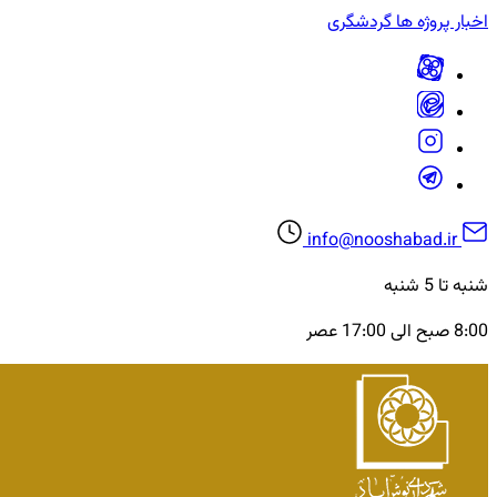
اخبار
پروژه ها
گردشگری
info@nooshabad.ir
شنبه تا 5 شنبه
8:00 صبح الی 17:00 عصر